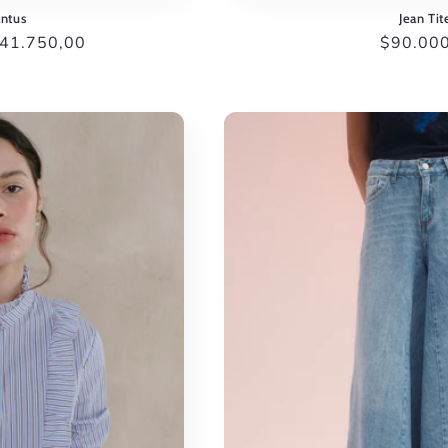
antus
Jean Tit
ecio
41.750,00
Precio
$90.00
habitual
erta