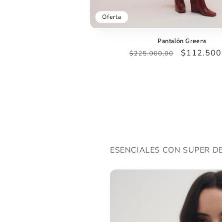
Oferta
Pantalón Greens
Precio
Precio
$112.500
$225.000,00
habitual
de
oferta
ESENCIALES CON SUPER D