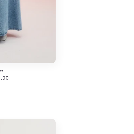
er
0,00