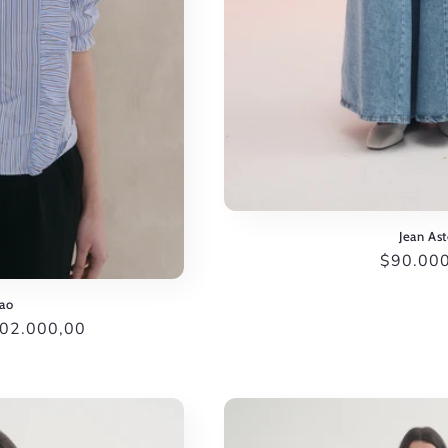
Jean Ast
Precio
$90.00
habitual
ao
ecio
02.000,00
erta