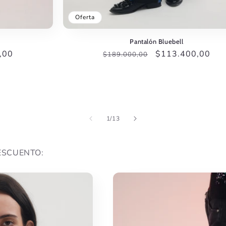
Oferta
Pantalón Bluebell
,00
Precio
Precio
$113.400,00
$189.000,00
habitual
de
oferta
de
1
/
13
ESCUENTO: