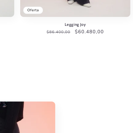
Oferta
Legging Joy
Precio
Precio
$60.480,00
$86.400,00
habitual
de
oferta