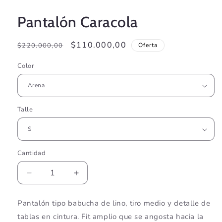
Pantalón Caracola
Precio
Precio
$110.000,00
$220.000,00
Oferta
habitual
de
Color
oferta
Talle
Cantidad
Cantidad
Reducir
Aumentar
cantidad
cantidad
para
para
Pantalón tipo babucha de lino, tiro medio y detalle de
Pantalón
Pantalón
tablas en cintura. Fit amplio que se angosta hacia la
Caracola
Caracola