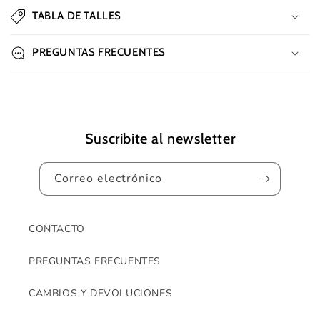
t
TABLA DE TALLES
e
n
PREGUNTAS FRECUENTES
i
d
o
d
e
Suscribite al newsletter
s
p
Correo electrónico
l
e
g
CONTACTO
a
PREGUNTAS FRECUENTES
b
l
CAMBIOS Y DEVOLUCIONES
e