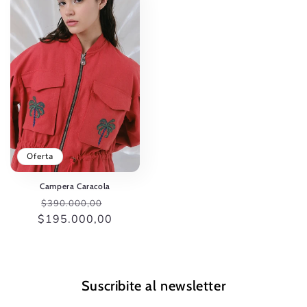
Oferta
Campera Caracola
Precio
Precio
$390.000,00
$195.000,00
habitual
de
oferta
Suscribite al newsletter