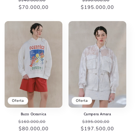
$140.000,00
$390.000,00
habitual
$70.000,00
de
$195.000,00
habitual
de
oferta
oferta
Oferta
Oferta
Buzo Oceanica
Campera Amara
Precio
Precio
Precio
Precio
$160.000,00
$395.000,00
habitual
$80.000,00
de
$197.500,00
habitual
de
oferta
oferta