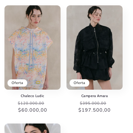
Oferta
Oferta
Chaleco Ludic
Campera Amara
Precio
Precio
Precio
Precio
$120.000,00
$395.000,00
habitual
$60.000,00
de
$197.500,00
habitual
de
oferta
oferta