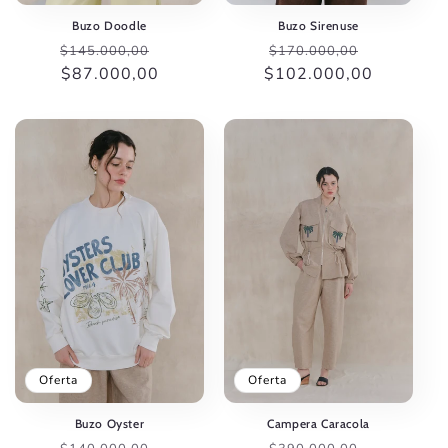
Buzo Doodle
Buzo Sirenuse
Precio
Precio
Precio
Precio
$145.000,00
$170.000,00
habitual
$87.000,00
de
$102.000,00
habitual
de
oferta
oferta
Oferta
Oferta
Buzo Oyster
Campera Caracola
Precio
Precio
Precio
Precio