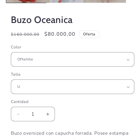
Buzo Oceanica
Precio
Precio
$80.000,00
$160.000,00
Oferta
habitual
de
Color
oferta
Talle
Cantidad
Cantidad
Reducir
Aumentar
cantidad
cantidad
para
para
Buzo oversized con capucha forrada. Posee estampa
Buzo
Buzo