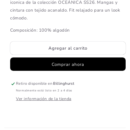
iconica de la colección OCEÁNICA SS26. Mangas y
Oceanica
Oceanica
cintura con tejido acanaldo. Fit relajado para un look
cómodo.
Composición: 100% algodón
Agregar al carrito
Comprar ahora
Retiro disponible en
Billinghurst
Normalmente está listo en 2 a 4 días
Ver información de la tienda
C