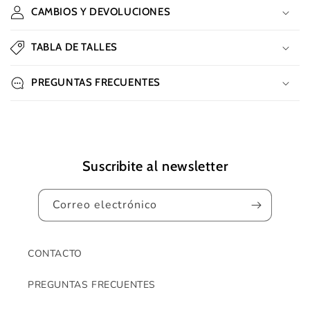
o
CAMBIOS Y DEVOLUCIONES
n
t
TABLA DE TALLES
e
n
PREGUNTAS FRECUENTES
i
d
o
d
e
Suscribite al newsletter
s
p
Correo electrónico
l
e
g
CONTACTO
a
PREGUNTAS FRECUENTES
b
l