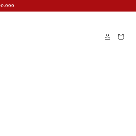
$300.000
Iniciar
Carrito
sesión