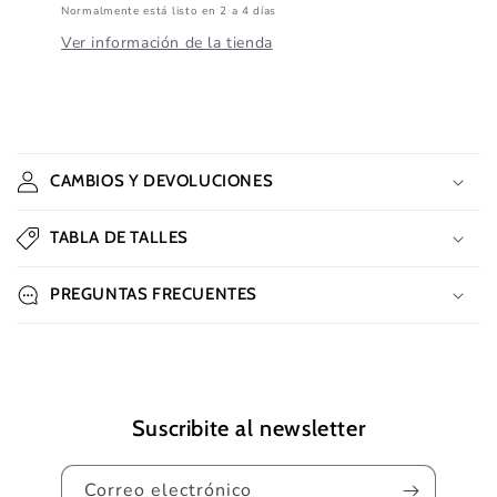
Normalmente está listo en 2 a 4 días
Ver información de la tienda
C
o
CAMBIOS Y DEVOLUCIONES
n
t
TABLA DE TALLES
e
n
PREGUNTAS FRECUENTES
i
d
o
d
e
Suscribite al newsletter
s
p
Correo electrónico