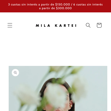
Ir
3 cuotas sin interés a partir de $150.000 / 6 cuotas sin interés
directamente
a partir de $300.000
al contenido
Carrito
Ir
directamente
a la
información
del producto