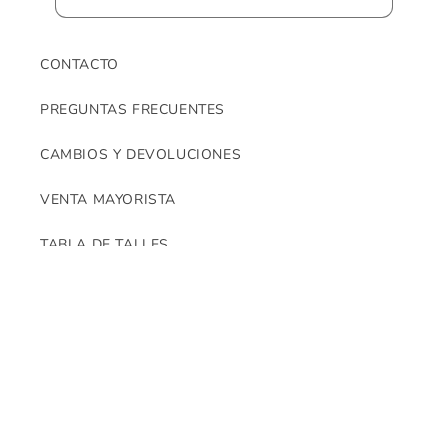
l
e
g
CONTACTO
a
PREGUNTAS FRECUENTES
b
l
CAMBIOS Y DEVOLUCIONES
e
VENTA MAYORISTA
TABLA DE TALLES
¿QUIENES SOMOS?
Instagram