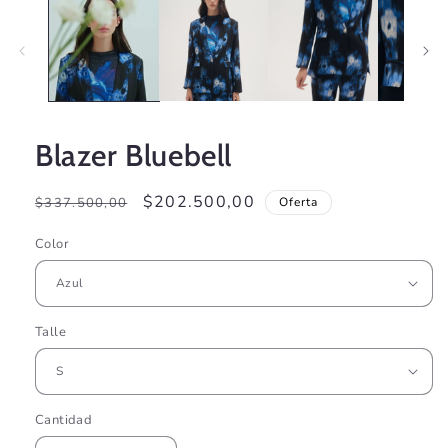
Blazer Bluebell
Precio
Precio
$202.500,00
$337.500,00
Oferta
habitual
de
Color
oferta
Talle
Cantidad
Cantidad