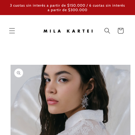
Ir
3 cuotas sin interés a partir de $150.000 / 6 cuotas sin interés
directamente
a partir de $300.000
al contenido
Carrito
Ir
directamente
a la
información
del producto