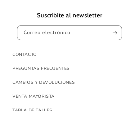
d
e
Suscribite al newsletter
s
p
Correo electrónico
l
e
g
CONTACTO
a
PREGUNTAS FRECUENTES
b
l
CAMBIOS Y DEVOLUCIONES
e
VENTA MAYORISTA
TABLA DE TALLES
¿QUIENES SOMOS?