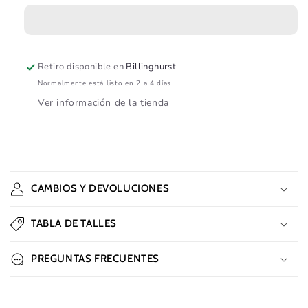
Retiro disponible en
Billinghurst
Normalmente está listo en 2 a 4 días
Ver información de la tienda
C
o
CAMBIOS Y DEVOLUCIONES
n
t
TABLA DE TALLES
e
n
PREGUNTAS FRECUENTES
i
d
o