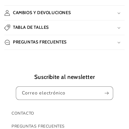
C
o
CAMBIOS Y DEVOLUCIONES
n
t
TABLA DE TALLES
e
n
PREGUNTAS FRECUENTES
i
d
o
d
e
Suscribite al newsletter
s
p
Correo electrónico
l
e
g
CONTACTO
a
PREGUNTAS FRECUENTES