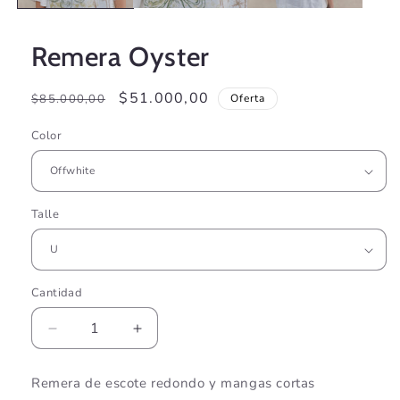
Remera Oyster
Precio
Precio
$51.000,00
$85.000,00
Oferta
habitual
de
Color
oferta
Talle
Cantidad
Cantidad
Reducir
Aumentar
cantidad
cantidad
para
para
Remera de escote redondo y mangas cortas
Remera
Remera