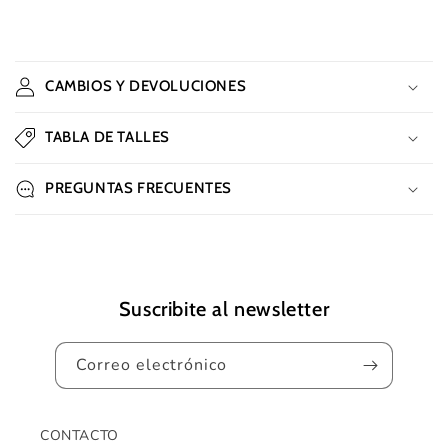
C
o
CAMBIOS Y DEVOLUCIONES
n
t
TABLA DE TALLES
e
n
PREGUNTAS FRECUENTES
i
d
o
d
e
Suscribite al newsletter
s
p
Correo electrónico
l
e
g
CONTACTO