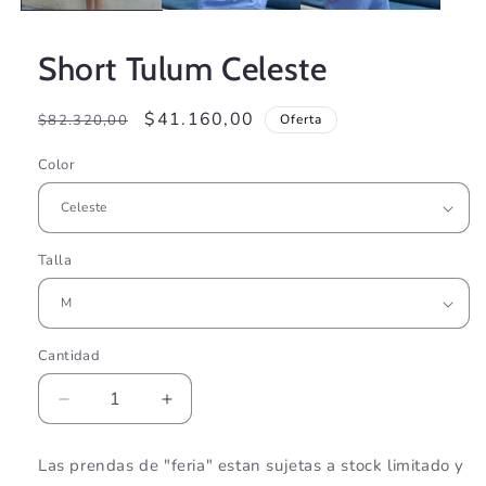
Short Tulum Celeste
Precio
Precio
$41.160,00
$82.320,00
Oferta
habitual
de
Color
oferta
Talla
Cantidad
Cantidad
Reducir
Aumentar
cantidad
cantidad
para
para
Las prendas de "feria" estan sujetas a stock limitado y
Short
Short